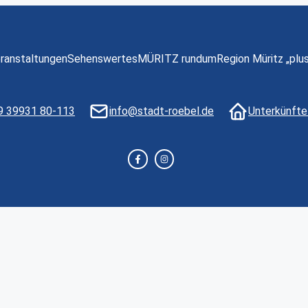
ranstaltungen
Sehenswertes
MÜRITZ rundum
Region Müritz „plus
9 39931 80-113
info@stadt-roebel.de
Unterkünfte