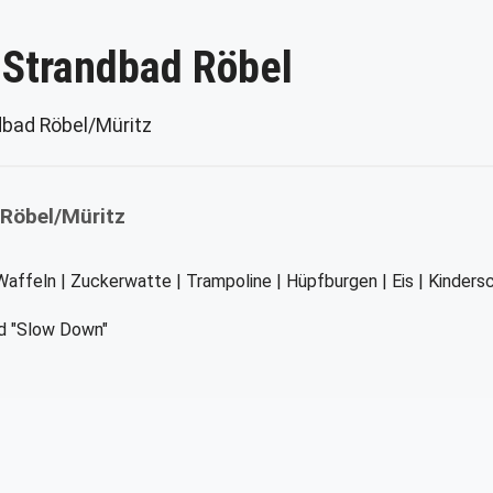
 Strandbad Röbel
dbad Röbel/Müritz
 Röbel/Müritz
 Waffeln | Zuckerwatte | Trampoline | Hüpfburgen | Eis | Kinders
nd "Slow Down"