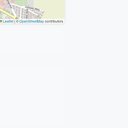
Leaflet
|
©
OpenStreetMap
contributors